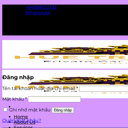
Skip
+84858132333
to
WhatsApp
content
Đăng nhập
Bắt
Tên tài khoản hoặc địa chỉ email
*
buộc
Bắt
Mật khẩu
*
buộc
Ghi nhớ mật khẩu
Đăng nhập
Home
Quên mật khẩu?
About Us
Services