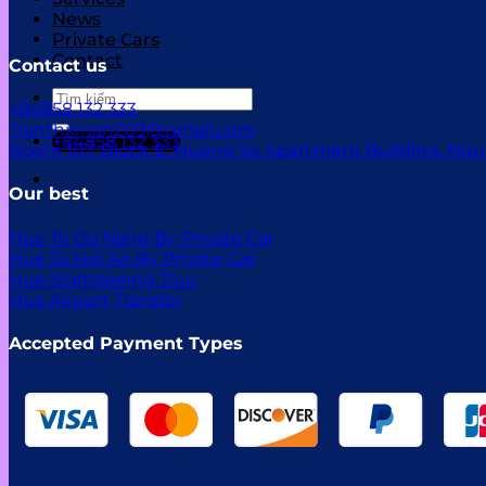
News
Private Cars
Contact
Contact us
Tìm
+84858 132 333
kiếm:
Tranthienan209@gmail.com
+84858 132 333
Room 107, Block E, Huong So Apartment Building, Ngu
Our best
Hue To Da Nang By Private Car
Hue To Hoi An By Private Car
Hue Sightseeing Tour
Hue Airport Transfer
Accepted Payment Types