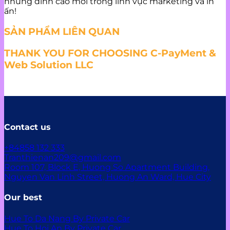
những đỉnh cao mới trong lĩnh vực marketing và in
ấn!
SẢN PHẨM LIÊN QUAN
THANK YOU FOR CHOOSING C-PayMent &
Web Solution LLC
Contact us
+84858 132 333
Tranthienan209@gmail.com
Room 107, Block E, Huong So Apartment Building,
Nguyen Van Linh Street, Huong An Ward, Hue City
Our best
Hue To Da Nang By Private Car
Hue To Hoi An By Private Car