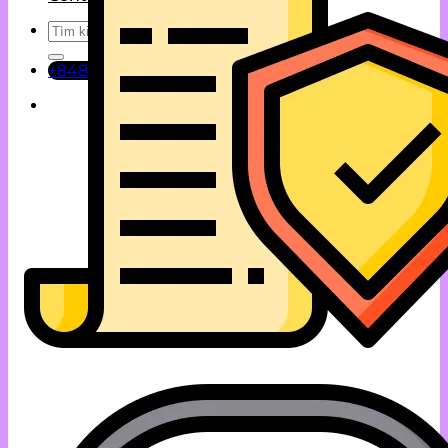
Tìm
kiếm:
+84858 132 333